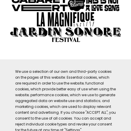
We use a selection of our own and third-party cookies
NOS RÉSEAUX SOCIAUX
on the pages of this website: Essential cookies, which
are required in order to use the website; functional
cookies, which provide better easy of use when using the
website; performance cookies, which we use to generate
aggregated data on website use and statistics; and
marketing cookies, which are used to display relevant
content and advertising. If you choose "ACCEPT ALL", you
consent to the use of all cookies. You can accept and
reject individual cookie types and revoke your consent
for the future at any time at "Settings".